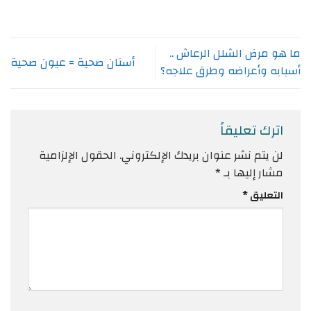
على
على
على
على
على
تويتر
فيسبوك
LinkedIn
Telegram
WhatsApp
(فتح
(فتح
(فتح
(فتح
(فتح
في
في
في
في
في
نافذة
نافذة
نافذة
نافذة
نافذة
جديدة)
جديدة)
جديدة)
جديدة)
جديدة)
ما هو مرض الشلل الرعاش ..
أسنان صحية = عيون صحية
أسبابه وأعراضه وطرق علاجه؟
اترك تعليقاً
لن يتم نشر عنوان بريدك الإلكتروني.
الحقول الإلزامية
مشار إليها بـ
*
التعليق
*