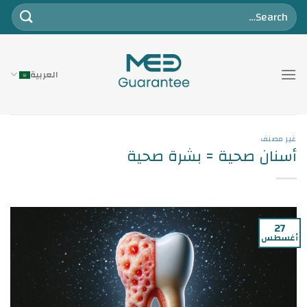
خطي
لمحتوى
العربية
غير مصنف
أسنان صحية = بشرة صحية
27
أغسطس