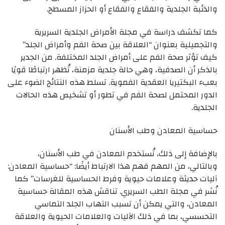
والذئبة الجلدية والفقاع والفقاع أو الحزاز المسطح.
كما تكشف دراسة في مجلة الأمراض الجلدية السريرية
والتجميلية بعنوان “العلاقة بين صحة الفم وأمراض الجلد”
كيف تؤثر صحة الفم على أمراض الجلد المختلفة. من الجدير
بالذكر أن الصدفية، وهي حالة جلدية مزمنة، تُظهر ارتباطًا قويًا
بعبء البكتيريا العقدية الفموية. تسلط هذه النتائج الضوء على
الدور المحتمل لصحة الفم في تطور أو تشخيص هذه الحالات
الجلدية.
حساسية المعادن وطب الأسنان
بالإضافة إلى ذلك، تُستخدم المعادن في طب الأسنان،
وبالتالي، من المهم فهم هذا الارتباط أيضًا: “حساسية المعادن:
آليات حديثة وعلامات حيوية وفرط الحساسية للغرسات” كما
نُشر في مجلة الطب السريري. تناقش هذه المقالة حساسية
المعادن، والتي يمكن أن تسبب التهاب الجلد التماسي
التحسسي، بما في ذلك الآليات والعلامات الحيوية والعلاقة