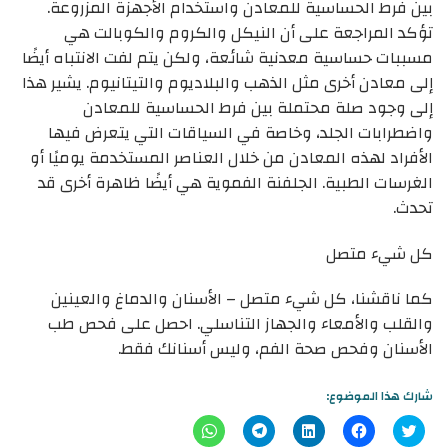
بين فرط الحساسية للمعادن واستخدام الأجهزة المزروعة.
تؤكد المراجعة على أن النيكل والكروم والكوبالت هي
مسببات حساسية معدنية شائعة، ولكن يتم لفت الانتباه أيضًا
إلى معادن أخرى مثل الذهب والبلاديوم والتيتانيوم. يشير هذا
إلى وجود صلة محتملة بين فرط الحساسية للمعادن
واضطرابات الجلد، وخاصة في السياقات التي يتعرض فيها
الأفراد لهذه المعادن من خلال العناصر المستخدمة يوميًا أو
الغرسات الطبية. الجلفنة الفموية هي أيضًا ظاهرة أخرى قد
تحدث.
كل شيء متصل
كما ناقشنا، كل شيء متصل – الأسنان والدماغ والعينين
والقلب والأمعاء والجهاز التناسلي. احصل على فحص طب
الأسنان وفحص صحة الفم، وليس أسنانك فقط.
شارك هذا الموضوع:
اضغط
انقر
اضغط
انقر
انقر
للمشاركة
للمشاركة
لتشارك
للمشاركة
للمشاركة