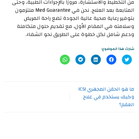
من التخطيط والاستشارة، مرورًا بالإجراءات الطبية، وحتى
المتابعة بعد العلاج. نحن في Med Guarantee ملتزمون
بتوفير رعاية صحية عالية الجودة تضع راحة المريض
وسلامته في المقام الأول، مع تقديم حلول متكاملة
ودعم شامل لكل خطوة على الطريق نحو الشفاء.
شارك هذا الموضوع:
اضغط
انقر
اضغط
انقر
انقر
للمشاركة
للمشاركة
لتشارك
للمشاركة
للمشاركة
على
على
على
على
على
تويتر
فيسبوك
LinkedIn
Telegram
WhatsApp
(فتح
(فتح
(فتح
(فتح
(فتح
في
في
في
في
في
نافذة
نافذة
نافذة
نافذة
نافذة
جديدة)
جديدة)
جديدة)
جديدة)
جديدة)
ما هو الحقن المجهري ICSI
وكيف يستخدم في علاج
العقم؟