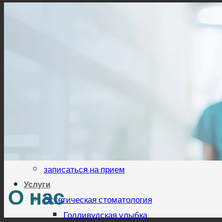
Menu
Дом
О нас
О нас
Стать партнерами
записаться на прием
Услуги
О нас
Эстетическая стоматология
Голливудская улыбка