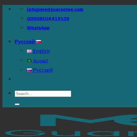
Skip
info@medguarantee.com
to
00908504419109
content
WhatsApp
Русский
English
العربية
Русский