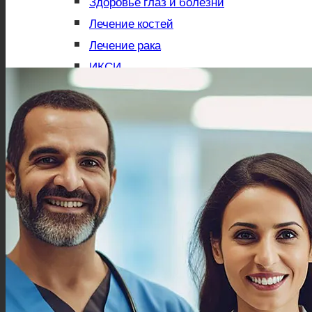
Здоровье глаз и болезни
Лечение костей
Лечение рака
ИКСИ
до – после
Отделы
Наш Доктор
Вопросы и ответы
Блог
Контакты
Русский
English