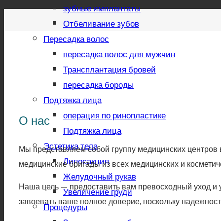
зубные имплантаты
Отбеливание зубов
Пересадка волос
пересадка волос для мужчин
Трансплантация бровей
пересадка бороды
Подтяжка лица
операция по ринопластике
О нас
Подтяжка лица
Эстетика тела
Мы представляем собой группу медицинских центров 
Липосакция
медицинские бригады из всех медицинских и косметич
Желудочный рукав
Наша цель — предоставить вам превосходный уход и у
Увеличение груди
завоевать ваше полное доверие, поскольку надежност
Процедуры